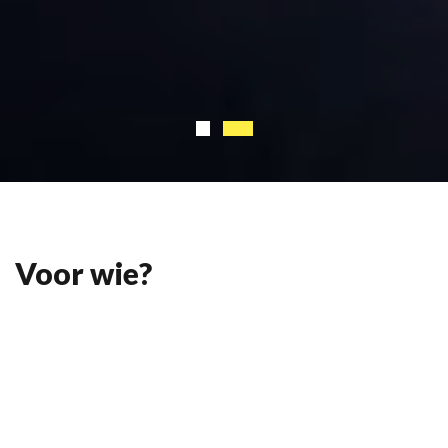
Voor wie?
Onze vereniging cyclingteamflakkee (CTF) bestaat uit
meerdere takken o.a. wielrenners, gravelbikers,
mountainbikers en toerrijders.
"Plezier en saamhorigheid staan voorop...!"