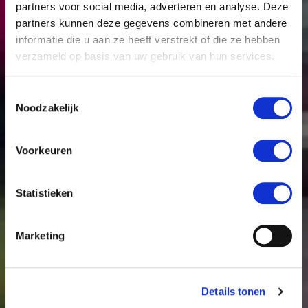
partners voor social media, adverteren en analyse. Deze
Cyclingteamflakkee
partners kunnen deze gegevens combineren met andere
informatie die u aan ze heeft verstrekt of die ze hebben
Wij zijn een wielervereniging op Goeree-Overflakkee
verzameld op basis van uw gebruik van hun services.
voor tourrenners en wedstrijdrenners (KNWU, TMZ
en BWF).
Toestemmingsselectie
Noodzakelijk
Voorkeuren
Het team
Statistieken
Marketing
Details tonen